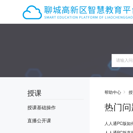
授课
帮助中心
授
热门问
授课基础操作
直播公开课
人人通PC版如
人人通PC版直